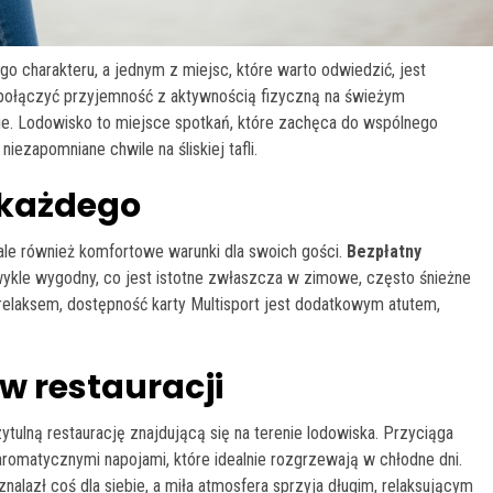
 charakteru, a jednym z miejsc, które warto odwiedzić, jest
ą połączyć przyjemność z aktywnością fizyczną na świeżym
e. Lodowisko to miejsce spotkań, które zachęca do wspólnego
niezapomniane chwile na śliskiej tafli.
 każdego
ale również komfortowe warunki dla swoich gości.
Bezpłatny
zwykle wygodny, co jest istotne zwłaszcza w zimowe, często śnieżne
z relaksem, dostępność karty Multisport jest dodatkowym atutem,
w restauracji
ytulną restaurację znajdującą się na terenie lodowiska. Przyciąga
 aromatycznymi napojami, które idealnie rozgrzewają w chłodne dni.
lazł coś dla siebie, a miła atmosfera sprzyja długim, relaksującym