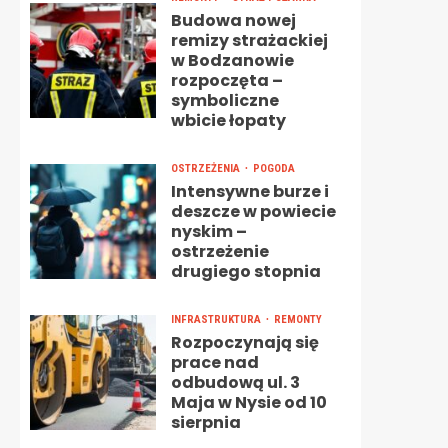
Budowa nowej
remizy strażackiej
w Bodzanowie
rozpoczęta –
symboliczne
wbicie łopaty
OSTRZEŻENIA
POGODA
Intensywne burze i
deszcze w powiecie
nyskim –
ostrzeżenie
drugiego stopnia
INFRASTRUKTURA
REMONTY
Rozpoczynają się
prace nad
odbudową ul. 3
Maja w Nysie od 10
sierpnia