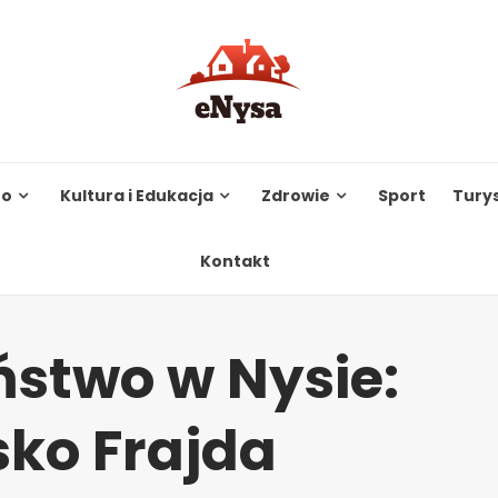
to
Kultura i Edukacja
Zdrowie
Sport
Tury
Kontakt
stwo w Nysie:
sko Frajda