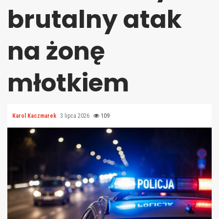
brutalny atak
na żonę
młotkiem
Karol Kaczmarek
3 lipca 2026
109