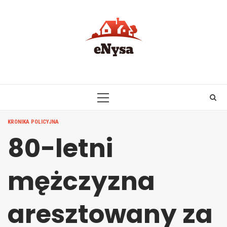
Skip
to
content
PRIMARY
MENU
KRONIKA POLICYJNA
80-letni
mężczyzna
aresztowany za