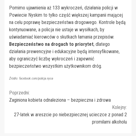
Pomimo ujawnienia aż 133 wykroczeń, działania policji w
Powiecie Nyskim to tylko część większej kampanii mającej
na celu poprawę bezpieczeństwa drogowego. Kontrole będą
kontynuowane, a policja nie ustaje w wysiłkach, by
uświadamiać kierowców o skutkach łamania przepisów.
Bezpieczeństwo na drogach to priorytet
, dlatego
działania prewencyjne i edukacyjne będą intensyfikowane,
aby ograniczyć liczbę wykroczeń i zapewnić
bezpieczeństwo wszystkim użytkownikom dróg.
Źródło: facebook.com/policja.nysa
Continue
Poprzedni:
Zaginiona kobieta odnaleziona – bezpieczna i zdrowa
Reading
Kolejny:
27-latek w areszcie po niebezpiecznej ucieczce z ponad 2
promilami alkoholu