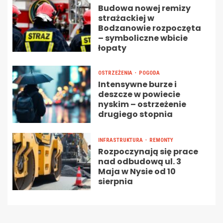
Budowa nowej remizy
strażackiej w
Bodzanowie rozpoczęta
– symboliczne wbicie
łopaty
OSTRZEŻENIA
POGODA
Intensywne burze i
deszcze w powiecie
nyskim – ostrzeżenie
drugiego stopnia
INFRASTRUKTURA
REMONTY
Rozpoczynają się prace
nad odbudową ul. 3
Maja w Nysie od 10
sierpnia