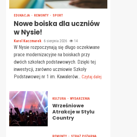
EDUKACJA
REMONTY
SPORT
Nowe boiska dla uczniów
w Nysie!
Karol Kaczmarek
6 sierpnia 2026
14
W Nysie rozpoczynają się długo oczekiwane
prace modernizacyjne na boiskach przy
dwóch szkołach podstawowych. Dzięki tej
inwestycji, zarówno uczniowie Szkoły
Podstawowej nr 1 im. Kawalerów...
Czytaj dalej
KULTURA
WYDARZENIA
Wrześniowe
Atrakcje w Stylu
Country
REMONTY
STRAŻ POŻARNA