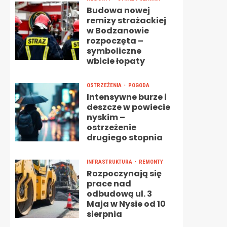
Budowa nowej
remizy strażackiej
w Bodzanowie
rozpoczęta –
symboliczne
wbicie łopaty
OSTRZEŻENIA
POGODA
Intensywne burze i
deszcze w powiecie
nyskim –
ostrzeżenie
drugiego stopnia
INFRASTRUKTURA
REMONTY
Rozpoczynają się
prace nad
odbudową ul. 3
Maja w Nysie od 10
sierpnia