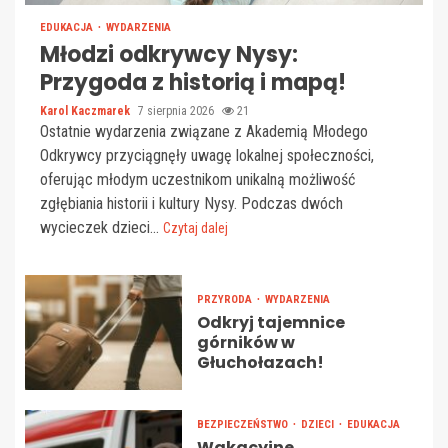
EDUKACJA
WYDARZENIA
Młodzi odkrywcy Nysy:
Przygoda z historią i mapą!
Karol Kaczmarek
7 sierpnia 2026
21
Ostatnie wydarzenia związane z Akademią Młodego
Odkrywcy przyciągnęły uwagę lokalnej społeczności,
oferując młodym uczestnikom unikalną możliwość
zgłębiania historii i kultury Nysy. Podczas dwóch
wycieczek dzieci...
Czytaj dalej
PRZYRODA
WYDARZENIA
Odkryj tajemnice
górników w
Głuchołazach!
BEZPIECZEŃSTWO
DZIECI
EDUKACJA
Wakacyjne