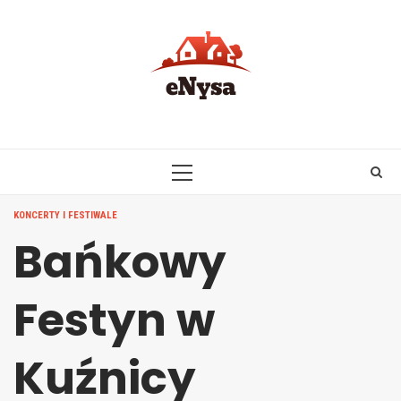
Skip
to
content
PRIMARY
MENU
KONCERTY I FESTIWALE
Bańkowy
Festyn w
Kuźnicy