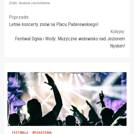
Źródło: facebook.com/korfantow
Continue
Poprzedni:
Letnie koncerty znów na Placu Paderewskiego!
Reading
Kolejny:
Festiwal Ognia i Wody: Muzyczne widowisko nad Jeziorem
Nyskim!
FESTIWALE
WYDARZENIA