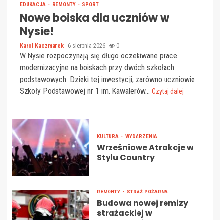
EDUKACJA
REMONTY
SPORT
Nowe boiska dla uczniów w
Nysie!
Karol Kaczmarek
6 sierpnia 2026
0
W Nysie rozpoczynają się długo oczekiwane prace
modernizacyjne na boiskach przy dwóch szkołach
podstawowych. Dzięki tej inwestycji, zarówno uczniowie
Szkoły Podstawowej nr 1 im. Kawalerów...
Czytaj dalej
KULTURA
WYDARZENIA
Wrześniowe Atrakcje w
Stylu Country
REMONTY
STRAŻ POŻARNA
Budowa nowej remizy
strażackiej w