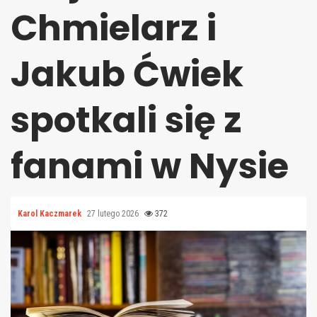
Chmielarz i
Jakub Ćwiek
spotkali się z
fanami w Nysie
Karol Kaczmarek
27 lutego 2026
372