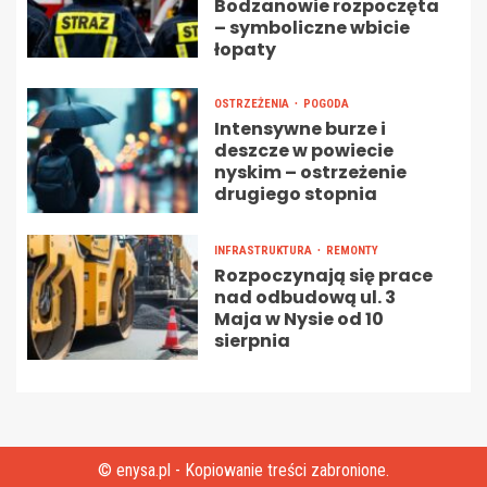
Bodzanowie rozpoczęta
– symboliczne wbicie
łopaty
OSTRZEŻENIA
POGODA
Intensywne burze i
deszcze w powiecie
nyskim – ostrzeżenie
drugiego stopnia
INFRASTRUKTURA
REMONTY
Rozpoczynają się prace
nad odbudową ul. 3
Maja w Nysie od 10
sierpnia
© enysa.pl - Kopiowanie treści zabronione.