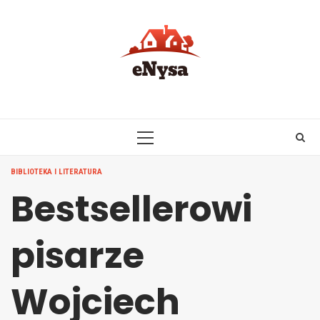
Skip
to
content
PRIMARY
MENU
BIBLIOTEKA I LITERATURA
Bestsellerowi
pisarze
Wojciech