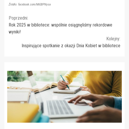
Źródło: facebook.com/MiGBPNysa
Continue
Poprzedni:
Rok 2025 w bibliotece: wspólnie osiągnęliśmy rekordowe
Reading
wyniki!
Kolejny:
Inspirujące spotkanie z okazji Dnia Kobiet w bibliotece