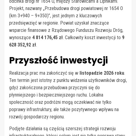
odcinka drogi nr 1654 O, między Starowicami a Lipnikami.
Projekt, nazwany „Przebudowa drogi powiatowej nr 1654 O
(km 3+940 – 9+350)”, jest jednym z kluczowych
przedsięwzięć w regionie. Powiat uzyskał znaczące
wsparcie finansowe z Rządowego Funduszu Rozwoju Dróg,
wynoszące
4 814 176,45 zł
. Całkowity koszt inwestycji to
9
628 352,92 zł
.
Przyszłość inwestycji
Realizacja prac ma zakończyć się w
listopadzie 2026 roku
.
Ten termin jest istotny z punktu widzenia użytkowników drogi,
gdyż zakończona przebudowa przyczyni się do
płynniejszego i bezpieczniejszego ruchu. Lokalna
społeczność oraz podróżni mogą oczekiwać nie tylko
poprawy infrastruktury, ale także pozytywnego wpływu na
rozwój gospodarczy regionu.
Podjęte działania są częścią szerszej strategii rozwoju
infrastrukturalnego, której celem jest nie tylko poprawa stanu