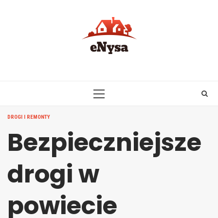
Skip
to
content
PRIMARY
MENU
DROGI I REMONTY
Bezpieczniejsze
drogi w
powiecie