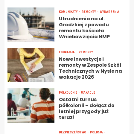
KOMUNIKATY
REMONTY
WYDARZENIA
Utrudnienia na ul.
Grodzkiej z powodu
remontu kościoła
Wniebowzięcia NMP
EDUKACJA
REMONTY
Nowe inwestycje i
remonty w Zespole Szkół
Technicznych w Nysie na
wakacje 2026
PÓŁKOLONIE
WAKACJE
Ostatni turnus
półkolonii – dołącz do
letniej przygody już
teraz!
BEZPIECZEŃSTWO
POLICJA