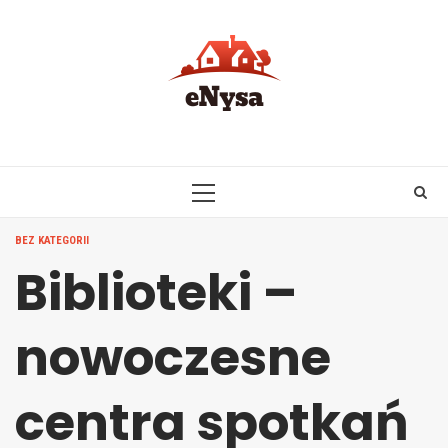
Skip
to
content
PRIMARY
MENU
BEZ KATEGORII
Biblioteki –
nowoczesne
centra spotkań