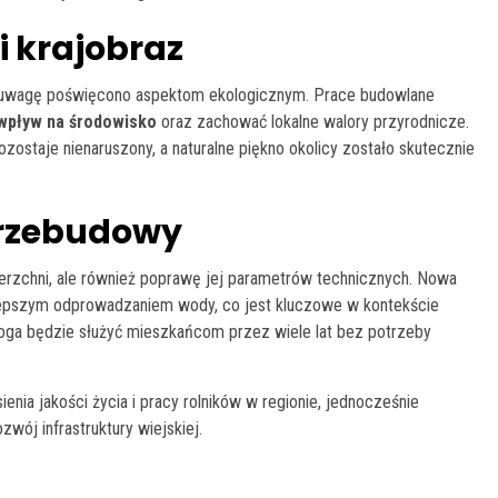
i krajobraz
ną uwagę poświęcono aspektom ekologicznym. Prace budowlane
wpływ na środowisko
oraz zachować lokalne walory przyrodnicze.
zostaje nienaruszony, a naturalne piękno okolicy zostało skutecznie
przebudowy
rzchni, ale również poprawę jej parametrów technicznych. Nowa
 lepszym odprowadzaniem wody, co jest kluczowe w kontekście
roga będzie służyć mieszkańcom przez wiele lat bez potrzeby
enia jakości życia i pracy rolników w regionie, jednocześnie
ój infrastruktury wiejskiej.