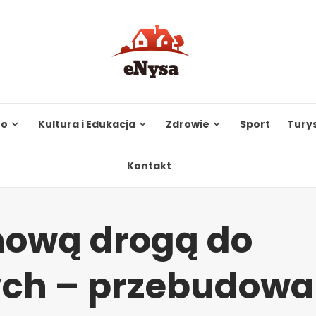
to
Kultura i Edukacja
Zdrowie
Sport
Tury
Kontakt
nową drogą do
ych – przebudowa