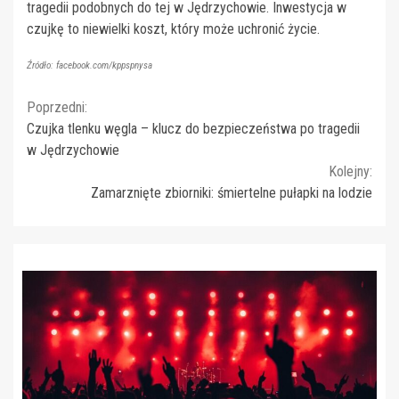
tragedii podobnych do tej w Jędrzychowie. Inwestycja w
czujkę to niewielki koszt, który może uchronić życie.
Źródło: facebook.com/kppspnysa
Continue
Poprzedni:
Czujka tlenku węgla – klucz do bezpieczeństwa po tragedii
Reading
w Jędrzychowie
Kolejny:
Zamarznięte zbiorniki: śmiertelne pułapki na lodzie