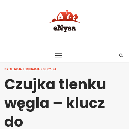
Skip
to
content
PRIMARY
MENU
PREWENCJA I EDUKACJA POLICYJNA
Czujka tlenku
węgla – klucz
do