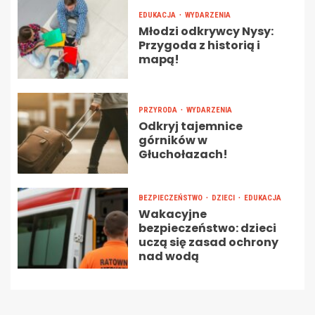
EDUKACJA
WYDARZENIA
Młodzi odkrywcy Nysy:
Przygoda z historią i
mapą!
PRZYRODA
WYDARZENIA
Odkryj tajemnice
górników w
Głuchołazach!
BEZPIECZEŃSTWO
DZIECI
EDUKACJA
Wakacyjne
bezpieczeństwo: dzieci
uczą się zasad ochrony
nad wodą