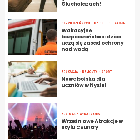
Głuchołazach!
BEZPIECZEŃSTWO
DZIECI
EDUKACJA
Wakacyjne
bezpieczeństwo: dzieci
uczą się zasad ochrony
nad wodą
EDUKACJA
REMONTY
SPORT
Nowe boiska dla
uczniów w Nysie!
KULTURA
WYDARZENIA
Wrześniowe Atrakcje w
Stylu Country