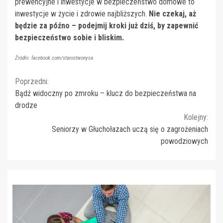
prewencyjne i inwestycje w bezpieczeństwo domowe to
inwestycje w życie i zdrowie najbliższych.
Nie czekaj, aż
będzie za późno – podejmij kroki już dziś, by zapewnić
bezpieczeństwo sobie i bliskim.
Źródło: facebook.com/starostwonysa
Continue
Poprzedni:
Bądź widoczny po zmroku – klucz do bezpieczeństwa na
Reading
drodze
Kolejny:
Seniorzy w Głuchołazach uczą się o zagrożeniach
powodziowych