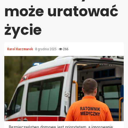
może uratować
życie
Karol Kaczmarek
8 grudnia 2025
266
Bezpieczeństwo domowe jest priorytetem, a ignorowanie