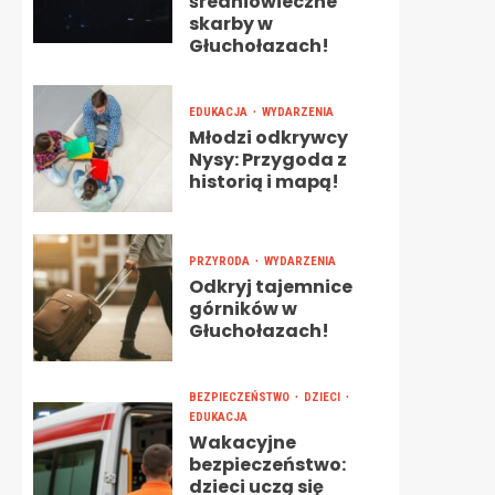
średniowieczne
skarby w
Głuchołazach!
EDUKACJA
WYDARZENIA
Młodzi odkrywcy
Nysy: Przygoda z
historią i mapą!
PRZYRODA
WYDARZENIA
Odkryj tajemnice
górników w
Głuchołazach!
BEZPIECZEŃSTWO
DZIECI
EDUKACJA
Wakacyjne
bezpieczeństwo:
dzieci uczą się