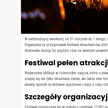
W nadchodzący weekend, od 31 stycznia do 1 lutego, H
Organizatorzy przygotowali festiwal dmuchańców, któr
doskonała okazja, by spędzić czas na świeżym powietr
Festiwal pełen atrakcj
Wydarzenie obfituje w różnorodne zajęcia, które z pe
znajdą się nie tylko dmuchane zamki, ale także inne f
idealny sposób na aktywne spędzenie czasu z całą rod
Szczegóły organizacy
Festiwal rozpoczyna się w sobotę o godzinie 12:00 i p