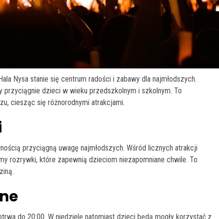
ala Nysa stanie się centrum radości i zabawy dla najmłodszych.
y przyciągnie dzieci w wieku przedszkolnym i szkolnym. To
zu, ciesząc się różnorodnymi atrakcjami.
i
wnością przyciągną uwagę najmłodszych. Wśród licznych atrakcji
ormy rozrywki, które zapewnią dzieciom niezapomniane chwile. To
ziną.
jne
otrwa do 20:00. W niedzielę natomiast dzieci będą mogły korzystać z