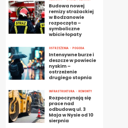
Budowa nowej
remizy strażackiej
w Bodzanowie
rozpoczęta –
symboliczne
wbicie łopaty
OSTRZEŻENIA
POGODA
Intensywne burze i
deszcze w powiecie
nyskim –
ostrzeżenie
drugiego stopnia
INFRASTRUKTURA
REMONTY
Rozpoczynają się
prace nad
odbudową ul. 3
Maja w Nysie od 10
sierpnia