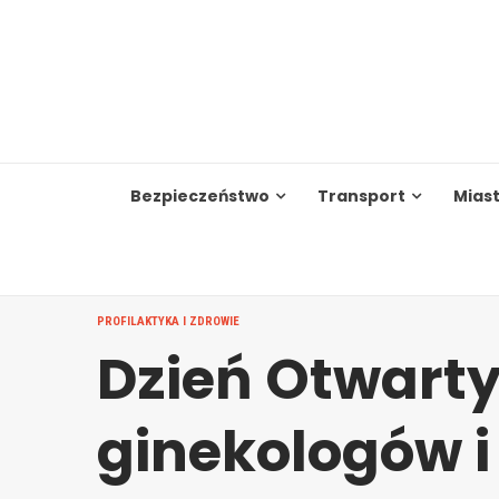
Skip
to
content
Bezpieczeństwo
Transport
Mias
PROFILAKTYKA I ZDROWIE
Dzień Otwarty
ginekologów i