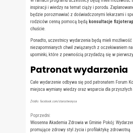
W ramach programu uczestnicy będą mieli możliwość 
inspiracji i wiedzy na temat ciąży i porodu. Zaplanowa
będzie porozmawiać z doświadczonymi lekarzami i specj
rodziców cenną pomocą będą
konsultacje fizjoter
chuście.
Ponadto, uczestnicy wydarzenia będą mieli możliwoś
niezapomnianych chwil związanych z oczekiwaniem na
upominki, które z pewnością przydadzą się w pierwszy
Patronat wydarzenia
Całe wydarzenie odbywa się pod patronatem Forum Kob
miejsca wymiany wiedzy oraz wsparcia dla przyszłych
Źródło: facebook.com/starostwonysa
Continue
Poprzedni:
Wiosenna Akademia Zdrowia w Gminie Pokój: Wydarze
Reading
promujące zdrowy styl życia i profilaktykę zdrowotną