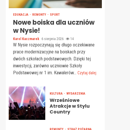
EDUKACJA
REMONTY
SPORT
Nowe boiska dla uczniów
w Nysie!
Karol Kaczmarek
6 sierpnia 2026
14
W Nysie rozpoczynają się długo oczekiwane
prace modernizacyjne na boiskach przy
dwóch szkołach podstawowych. Dzięki tej
inwestycji, zarówno uczniowie Szkoły
Podstawowej nr 1 im. Kawalerów...
Czytaj dalej
KULTURA
WYDARZENIA
Wrześniowe
Atrakcje w Stylu
Country
REMONTY
STRAŻ POŻARNA