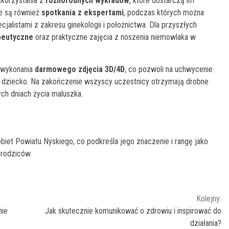
skorzystania z
różnorodnych wykładów
, które dostarczą im
ne są również
spotkania z ekspertami
, podczas których można
alistami z zakresu ginekologii i położnictwa. Dla przyszłych
apeutyczne
oraz praktyczne zajęcia z noszenia niemowlaka w
ć wykonania
darmowego zdjęcia 3D/4D
, co pozwoli na uchwycenie
 dziecko. Na zakończenie wszyscy uczestnicy otrzymają drobne
ch dniach życia maluszka.
iet Powiatu Nyskiego, co podkreśla jego znaczenie i rangę jako
 rodziców.
Kolejny:
nie
Jak skutecznie komunikować o zdrowiu i inspirować do
działania?