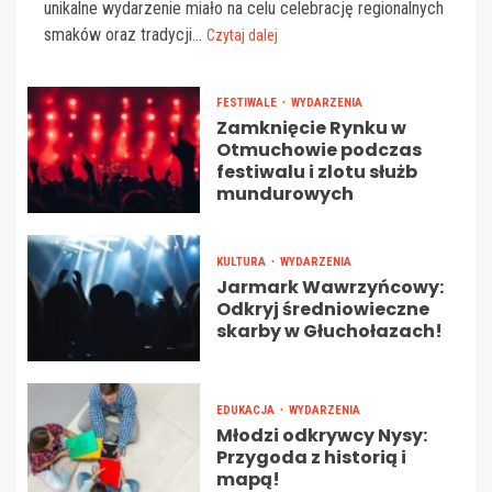
unikalne wydarzenie miało na celu celebrację regionalnych
smaków oraz tradycji...
Czytaj dalej
FESTIWALE
WYDARZENIA
Zamknięcie Rynku w
Otmuchowie podczas
festiwalu i zlotu służb
mundurowych
KULTURA
WYDARZENIA
Jarmark Wawrzyńcowy:
Odkryj średniowieczne
skarby w Głuchołazach!
EDUKACJA
WYDARZENIA
Młodzi odkrywcy Nysy:
Przygoda z historią i
mapą!