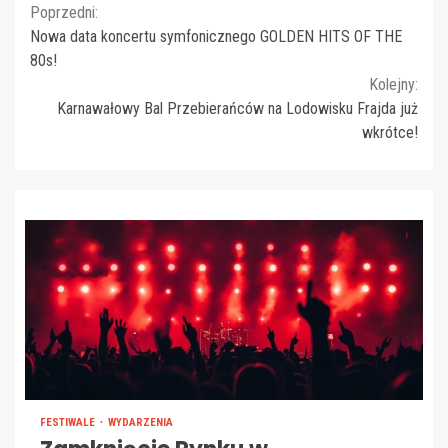
Continue
Poprzedni:
Nowa data koncertu symfonicznego GOLDEN HITS OF THE
Reading
80s!
Kolejny:
Karnawałowy Bal Przebierańców na Lodowisku Frajda już
wkrótce!
FESTIWALE
WYDARZENIA