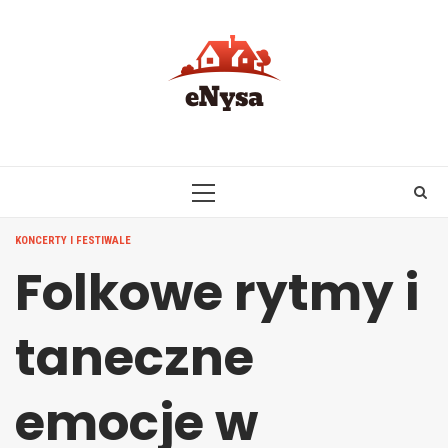
Skip
to
content
PRIMARY
MENU
KONCERTY I FESTIWALE
Folkowe rytmy i
taneczne
emocje w