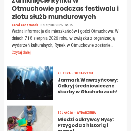
Zamknięcie Rynku w
Otmuchowie podczas festiwalu i
zlotu służb mundurowych
Karol Kaczmarek
8 sierpnia 2026
15
Ważna informacja dla mieszkańców i gości Otmuchowa: W
dniach 7 i 8 sierpnia 2026 roku, w związku z organizacją
wydarzeń kulturalnych, Rynek w Otmuchowie zostanie...
Czytaj dalej
KULTURA
WYDARZENIA
Jarmark Wawrzyńcowy:
Odkryj średniowieczne
skarby w Głuchołazach!
EDUKACJA
WYDARZENIA
Młodzi odkrywcy Nysy:
Przygoda z historią i