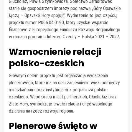
Głuchołaz, Pawła Szymkowicza, Sołectwo Jarnołtówek
stanie się gospodarzem imprezy pod nazwą „Góry Opawskie
łączą – Opavské Hory spojují”. Wydarzenie to jest częścią
projektu numer P.066.04.0190, który uzyskał wsparcie
finansowe z Europejskiego Funduszu Rozwoju Regionalnego
w ramach programu Interreg Czechy – Polska 2021 – 2027.
Wzmocnienie relacji
polsko-czeskich
Głównym celem projektu jest organizacja wydarzenia
plenerowego, które ma na celu zacieśnienie więzi pomiędzy
mieszkańcami oraz instytucjami z pogranicza polsko-
czeskiego. Współpraca miast partnerskich, Głuchołaz oraz
Zlate Hory, symbolizuje trwałe relacje i chęć wspólnego
działania na rzecz rozwoju regionu.
Plenerowe święto w