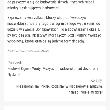
co przyczynia się do budowania silnych i trwałych relacji
między sąsiadującymi państwami.
Zapraszamy wszystkich, którzy chcą doświadczyć
niezwykłej atmosfery tego transgranicznego wydarzenia, do
udziału w święcie Gór Opawskich. To niepowtarzalna okazja,
by być częścią inicjatywy, która łączy ludzi i kultury, tworząc
wspólnotę, której granice są jedynie formalnością.
Źródło: facebook.com/GlucholazyMiasto
Continue
Poprzedni:
Festiwal Ognia i Wody: Muzyczne widowisko nad Jeziorem
Reading
Nyskim!
Kolejny:
Niezapomniany Piknik Rodzinny w Nadziejowie: muzyka,
taniec i wiele atrakcji!