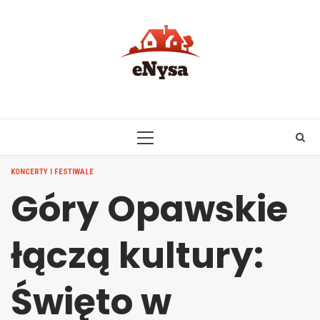
Skip
to
content
PRIMARY
MENU
KONCERTY I FESTIWALE
Góry Opawskie
łączą kultury:
Święto w