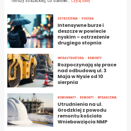
remizy strażackiej, co stanowi...
Czytaj dalej
OSTRZEŻENIA
POGODA
Intensywne burze i
deszcze w powiecie
nyskim – ostrzeżenie
drugiego stopnia
INFRASTRUKTURA
REMONTY
Rozpoczynają się prace
nad odbudową ul. 3
Maja w Nysie od 10
sierpnia
KOMUNIKATY
REMONTY
WYDARZENIA
Utrudnienia na ul.
Grodzkiej z powodu
remontu kościoła
Wniebowzięcia NMP