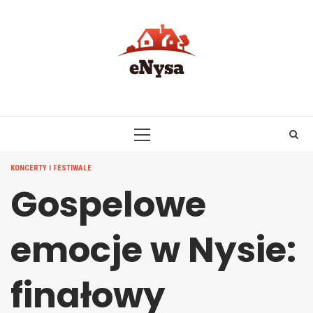
Skip
to
content
PRIMARY
MENU
KONCERTY I FESTIWALE
Gospelowe
emocje w Nysie:
finałowy