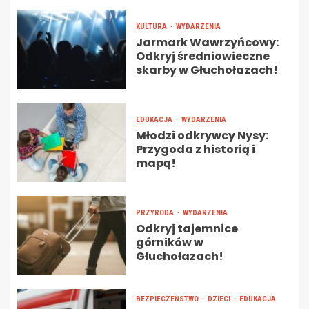
KULTURA
WYDARZENIA
Jarmark Wawrzyńcowy:
Odkryj średniowieczne
skarby w Głuchołazach!
EDUKACJA
WYDARZENIA
Młodzi odkrywcy Nysy:
Przygoda z historią i
mapą!
PRZYRODA
WYDARZENIA
Odkryj tajemnice
górników w
Głuchołazach!
BEZPIECZEŃSTWO
DZIECI
EDUKACJA