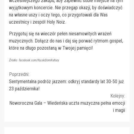
wcześniejszego zakupu, aby zapewnić sobie miejsce na tym
wyjątkowym koncercie. Nie przegap okazji, by doświadczyć
na własne uszy i oczy tego, co przygotowali dla Was
uczestnicy i zespół Holy Noiz.
Przygotuj się na wieczór pełen niesamowitych wrażeń
muzycznych. Dołącz do nas i daj się porwać rytmom gospel,
które na długo pozostaną w Twojej pamięci!
Źródło: facebook.com/NyskiDomKultury
Continue
Poprzedni:
Sentymentalna podróż jazzem: odkryj standardy lat 30-50 już
Reading
23 października!
Kolejny:
Noworoczna Gala – Wiedeńska uczta muzyczna pełna emocji
i magii