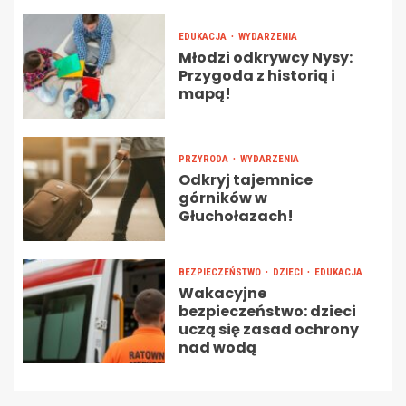
EDUKACJA
WYDARZENIA
Młodzi odkrywcy Nysy:
Przygoda z historią i
mapą!
PRZYRODA
WYDARZENIA
Odkryj tajemnice
górników w
Głuchołazach!
BEZPIECZEŃSTWO
DZIECI
EDUKACJA
Wakacyjne
bezpieczeństwo: dzieci
uczą się zasad ochrony
nad wodą