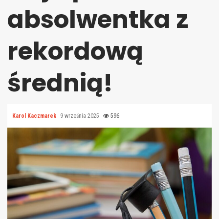
absolwentka z
rekordową
średnią!
Karol Kaczmarek
9 września 2025
596