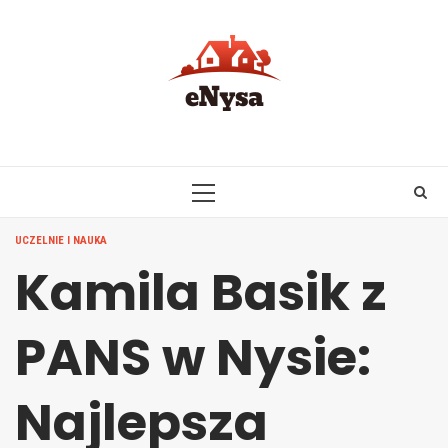
Skip
to
content
PRIMARY
MENU
UCZELNIE I NAUKA
Kamila Basik z
PANS w Nysie:
Najlepsza