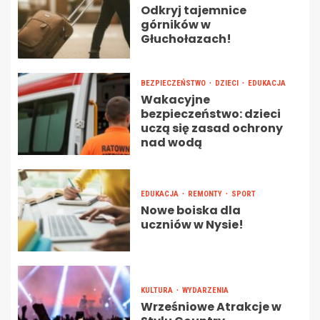
Odkryj tajemnice
górników w
Głuchołazach!
BEZPIECZEŃSTWO
DZIECI
EDUKACJA
Wakacyjne
bezpieczeństwo: dzieci
uczą się zasad ochrony
nad wodą
EDUKACJA
REMONTY
SPORT
Nowe boiska dla
uczniów w Nysie!
KULTURA
WYDARZENIA
Wrześniowe Atrakcje w