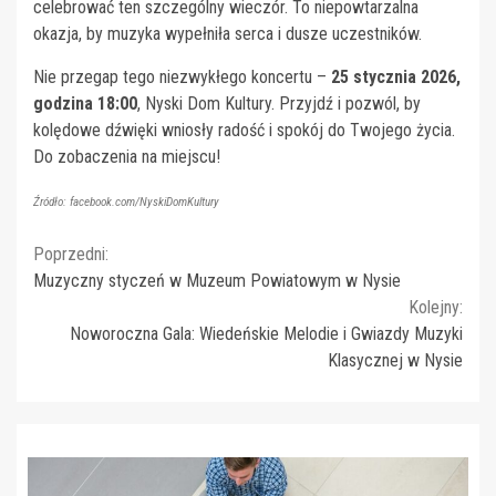
celebrować ten szczególny wieczór. To niepowtarzalna
okazja, by muzyka wypełniła serca i dusze uczestników.
Nie przegap tego niezwykłego koncertu –
25 stycznia 2026,
godzina 18:00
, Nyski Dom Kultury. Przyjdź i pozwól, by
kolędowe dźwięki wniosły radość i spokój do Twojego życia.
Do zobaczenia na miejscu!
Źródło: facebook.com/NyskiDomKultury
Continue
Poprzedni:
Muzyczny styczeń w Muzeum Powiatowym w Nysie
Reading
Kolejny:
Noworoczna Gala: Wiedeńskie Melodie i Gwiazdy Muzyki
Klasycznej w Nysie