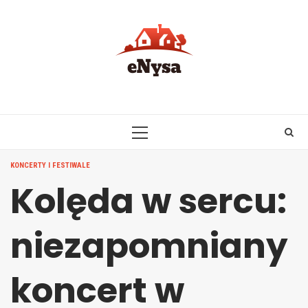
Skip
to
content
PRIMARY
MENU
KONCERTY I FESTIWALE
Kolęda w sercu:
niezapomniany
koncert w