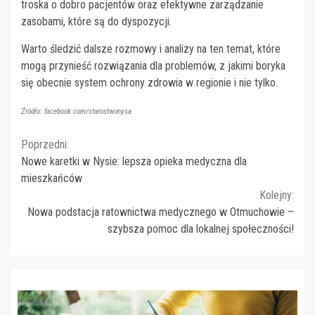
troska o dobro pacjentów oraz efektywne zarządzanie
zasobami, które są do dyspozycji.
Warto śledzić dalsze rozmowy i analizy na ten temat, które
mogą przynieść rozwiązania dla problemów, z jakimi boryka
się obecnie system ochrony zdrowia w regionie i nie tylko.
Źródło: facebook.com/starostwonysa
Continue
Poprzedni:
Nowe karetki w Nysie: lepsza opieka medyczna dla
Reading
mieszkańców
Kolejny:
Nowa podstacja ratownictwa medycznego w Otmuchowie –
szybsza pomoc dla lokalnej społeczności!