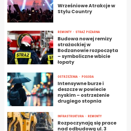
Wrześniowe Atrakcje w
Stylu Country
REMONTY
STRAŻ POŻARNA
Budowa nowej remizy
strażackiej w
Bodzanowie rozpoczęta
– symboliczne wbicie
łopaty
OSTRZEŻENIA
POGODA
Intensywne burze i
deszcze w powiecie
nyskim – ostrzeżenie
drugiego stopnia
INFRASTRUKTURA
REMONTY
Rozpoczynają się prace
nad odbudową ul. 3