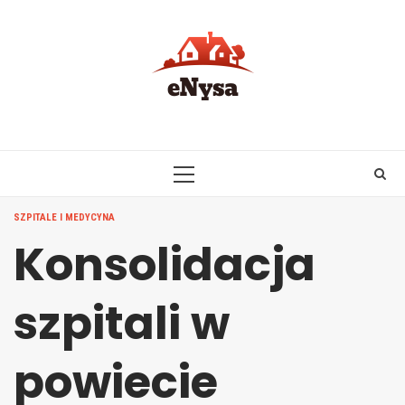
Skip
to
content
PRIMARY
MENU
SZPITALE I MEDYCYNA
Konsolidacja
szpitali w
powiecie