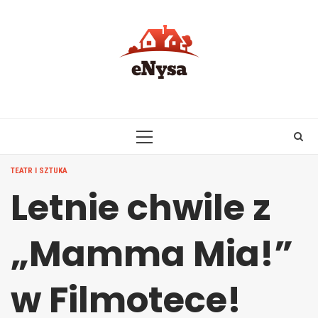
Skip
to
content
PRIMARY
MENU
TEATR I SZTUKA
Letnie chwile z
„Mamma Mia!”
w Filmotece!