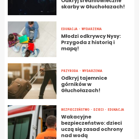
Odkryj średniowieczne
skarby w Głuchołazach!
EDUKACJA
WYDARZENIA
Młodzi odkrywcy Nysy:
Przygoda z historią i
mapą!
PRZYRODA
WYDARZENIA
Odkryj tajemnice
górników w
Głuchołazach!
BEZPIECZEŃSTWO
DZIECI
EDUKACJA
Wakacyjne
bezpieczeństwo: dzieci
uczą się zasad ochrony
nad wodą