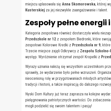
miejscu uplasowała się
Anna Skomorowska
, której 
Kusterskiej
za jej niezwykłe zaangażowanie i talent.
Zespoły pełne energii 
Kategoria zespołowa również dostarczyła wielu nieza
Przedszkole nr 12
z zespołem Biedronki, które swoją
zespołowi Kolorowe Kredki z
Przedszkola nr 9
, któr
Trzecie miejsce zajęli Odkrywcy z
Zespołu Szkolno-
występ. Wyróżnienie otrzymał zespół Kropelki z
Przed
Wyrazy uznania należą się wszystkim uczestnikom prze
sprawiły, że wydarzenie było pełne wzruszeń. Organiz
nieocenioną rolę w przygotowaniach młodych artystów.
tradycji i historii, a także inspiracją do dalszego rozwo
Nyski Dom Kultury już teraz zaprasza na kolejne wyda
pielęgnowania patriotycznych wartości. Do zobaczenia
mogli podzielić się swoim talentem i pasją!