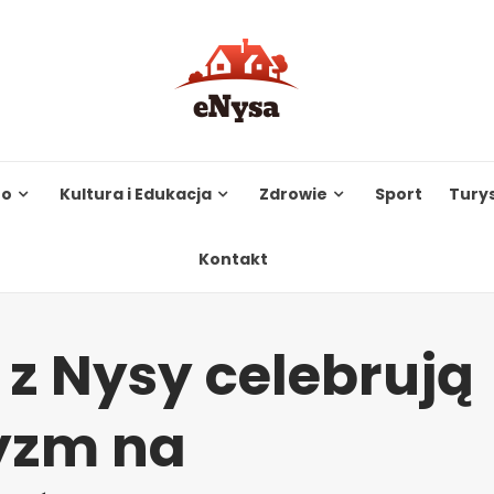
to
Kultura i Edukacja
Zdrowie
Sport
Tury
Kontakt
 z Nysy celebrują
tyzm na