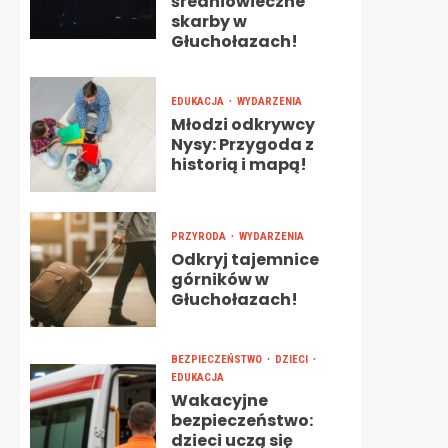
średniowieczne
skarby w
Głuchołazach!
EDUKACJA
WYDARZENIA
Młodzi odkrywcy
Nysy: Przygoda z
historią i mapą!
PRZYRODA
WYDARZENIA
Odkryj tajemnice
górników w
Głuchołazach!
BEZPIECZEŃSTWO
DZIECI
EDUKACJA
Wakacyjne
bezpieczeństwo:
dzieci uczą się