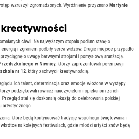
występ wzruszył zgromadzonych. Wyróżnienie przyznano
Martynie
i kreatywności
pomnianych chwil. Na najwyższym stopniu podium stanęło
 energią i zgraniem podbiły serca widzów. Drugie miejsce przypadło
e przyciągnęło uwagę barwnymi strojami i pomysłową aranżacją.
Przedszkolnego w Niwnicy
, którzy zaprezentowali pełen pasji
szkola nr 12
, który zachwycił kreatywnością.
glądu. Ich talent, determinacja oraz emocje włożone w występy
atorzy podziękowali również nauczycielom i opiekunom za ich
 Przegląd stał się doskonałą okazją do celebrowania polskiej
ju artystycznego.
rzenia, które będą kontynuować tradycję wspólnego świętowania i
 wkrótce na kolejnych festiwalach, gdzie młodzi artyści znów będą