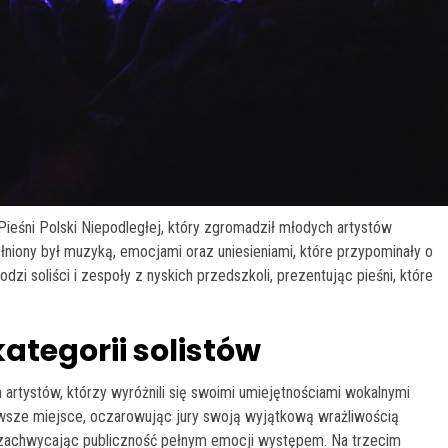
ieśni Polski Niepodległej, który zgromadził młodych artystów
łniony był muzyką, emocjami oraz uniesieniami, które przypominały o
łodzi soliści i zespoły z nyskich przedszkoli, prezentując pieśni, które
ategorii solistów
 artystów, którzy wyróżnili się swoimi umiejętnościami wokalnymi
wsze miejsce, oczarowując jury swoją wyjątkową wrażliwością
zachwycając publiczność pełnym emocji występem. Na trzecim