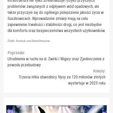
infrastruktura nie tylko zminimalizuje ryzyko przyszłych
problemów związanych z odpływem wód opadowych, ale
także przyczyni się do ogólnego polepszenia jakości życia w
Suszkowicach. Wprowadzone zmiany mają na celu
zapewnienie trwałości i stabilności drogi, co jest niezbędne
dla komfortu oraz bezpieczeństwa wszystkich użytkowników.
Źródło: facebook.com/GminaOtmuchow
Continue
Poprzedni:
Utrudnienia w ruchu na ul. Żwirki i Wigury oraz Zjednoczenia z
Reading
powodu przebudowy
Kolejny:
Trzecia nitka obwodnicy Nysy za 120 milionów złotych
wystartuje w 2023 roku