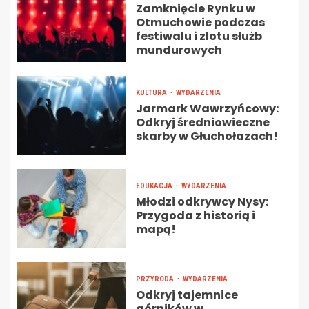
Zamknięcie Rynku w
Otmuchowie podczas
festiwalu i zlotu służb
mundurowych
KULTURA
WYDARZENIA
Jarmark Wawrzyńcowy:
Odkryj średniowieczne
skarby w Głuchołazach!
EDUKACJA
WYDARZENIA
Młodzi odkrywcy Nysy:
Przygoda z historią i
mapą!
PRZYRODA
WYDARZENIA
Odkryj tajemnice
górników w