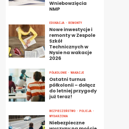
Wniebowzięcia
NMP
EDUKACJA
REMONTY
Nowe inwestycje i
remonty w Zespole
Szkół
Technicznych w
Nysie na wakacje
2026
PÓŁKOLONIE
WAKACJE
Ostatni turnus
półkolonii – dołącz
do letniej przygody
już teraz!
BEZPIECZEŃSTWO
POLICJA
WYDARZENIA
Niebezpieczne
wyczyny na moście