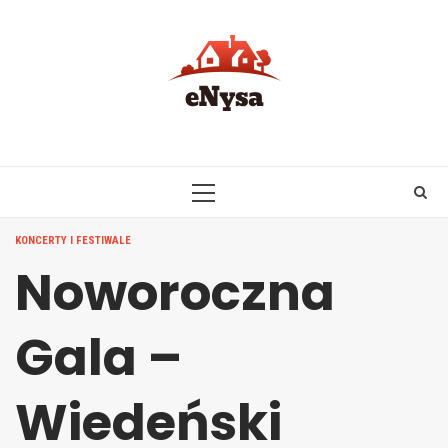
Skip
to
content
PRIMARY
MENU
KONCERTY I FESTIWALE
Noworoczna
Gala –
Wiedeński