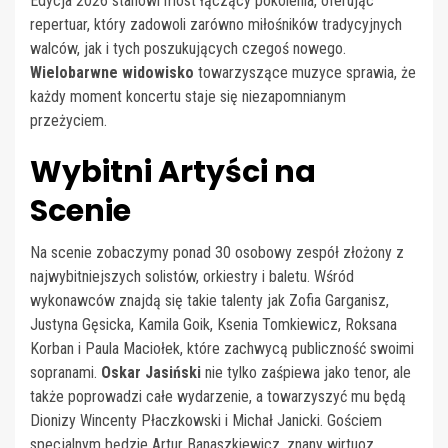
Edycja 2026 stanowi most łączący pokolenia, oferując
repertuar, który zadowoli zarówno miłośników tradycyjnych
walców, jak i tych poszukujących czegoś nowego.
Wielobarwne widowisko
towarzyszące muzyce sprawia, że
każdy moment koncertu staje się niezapomnianym
przeżyciem.
Wybitni Artyści na
Scenie
Na scenie zobaczymy ponad 30 osobowy zespół złożony z
najwybitniejszych solistów, orkiestry i baletu. Wśród
wykonawców znajdą się takie talenty jak Zofia Garganisz,
Justyna Gęsicka, Kamila Goik, Ksenia Tomkiewicz, Roksana
Korban i Paula Maciołek, które zachwycą publiczność swoimi
sopranami.
Oskar Jasiński
nie tylko zaśpiewa jako tenor, ale
także poprowadzi całe wydarzenie, a towarzyszyć mu będą
Dionizy Wincenty Płaczkowski i Michał Janicki. Gościem
specjalnym będzie Artur Banaszkiewicz, znany wirtuoz