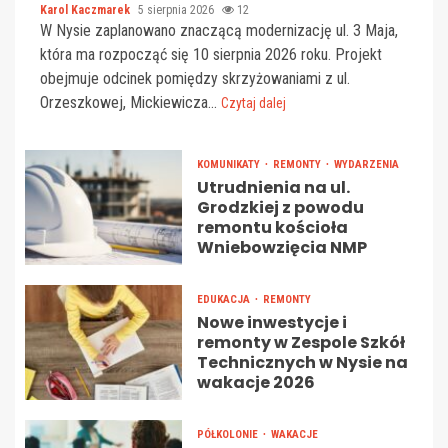
Karol Kaczmarek
5 sierpnia 2026
12
W Nysie zaplanowano znaczącą modernizację ul. 3 Maja,
która ma rozpocząć się 10 sierpnia 2026 roku. Projekt
obejmuje odcinek pomiędzy skrzyżowaniami z ul.
Orzeszkowej, Mickiewicza...
Czytaj dalej
KOMUNIKATY
REMONTY
WYDARZENIA
Utrudnienia na ul.
Grodzkiej z powodu
remontu kościoła
Wniebowzięcia NMP
EDUKACJA
REMONTY
Nowe inwestycje i
remonty w Zespole Szkół
Technicznych w Nysie na
wakacje 2026
PÓŁKOLONIE
WAKACJE