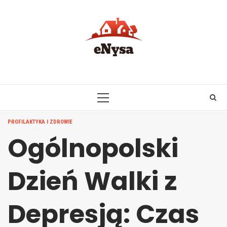
Skip
to
content
PRIMARY
MENU
PROFILAKTYKA I ZDROWIE
Ogólnopolski
Dzień Walki z
Depresją: Czas