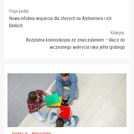
Continue
Poprzedni:
Nowa infolinia wsparcia dla chorych na Alzheimera i ich
Reading
bliskich
Kolejny:
Bezpłatna kolonoskopia ze znieczuleniem – klucz do
wczesnego wykrycia raka jelita grubego
EDUKACJA
WYDARZENIA