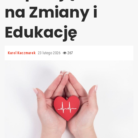
na Zmiany i
Edukację
Karol Kaczmarek
23 lutego 2026
267