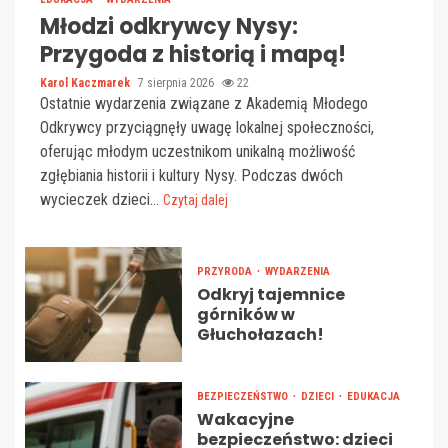
Młodzi odkrywcy Nysy:
Przygoda z historią i mapą!
Karol Kaczmarek
7 sierpnia 2026
22
Ostatnie wydarzenia związane z Akademią Młodego
Odkrywcy przyciągnęły uwagę lokalnej społeczności,
oferując młodym uczestnikom unikalną możliwość
zgłębiania historii i kultury Nysy. Podczas dwóch
wycieczek dzieci...
Czytaj dalej
PRZYRODA
WYDARZENIA
Odkryj tajemnice
górników w
Głuchołazach!
BEZPIECZEŃSTWO
DZIECI
EDUKACJA
Wakacyjne
bezpieczeństwo: dzieci