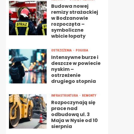
Budowa nowej
remizy strażackiej
w Bodzanowie
rozpoczęta –
symboliczne
wbicie łopaty
OSTRZEŻENIA
POGODA
Intensywne burze i
deszcze w powiecie
nyskim –
ostrzeżenie
drugiego stopnia
INFRASTRUKTURA
REMONTY
Rozpoczynają się
prace nad
odbudową ul. 3
Maja w Nysie od 10
sierpnia