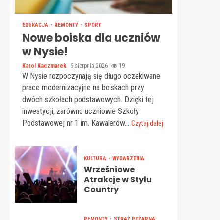
EDUKACJA
REMONTY
SPORT
Nowe boiska dla uczniów
w Nysie!
Karol Kaczmarek
6 sierpnia 2026
19
W Nysie rozpoczynają się długo oczekiwane
prace modernizacyjne na boiskach przy
dwóch szkołach podstawowych. Dzięki tej
inwestycji, zarówno uczniowie Szkoły
Podstawowej nr 1 im. Kawalerów...
Czytaj dalej
KULTURA
WYDARZENIA
Wrześniowe
Atrakcje w Stylu
Country
REMONTY
STRAŻ POŻARNA