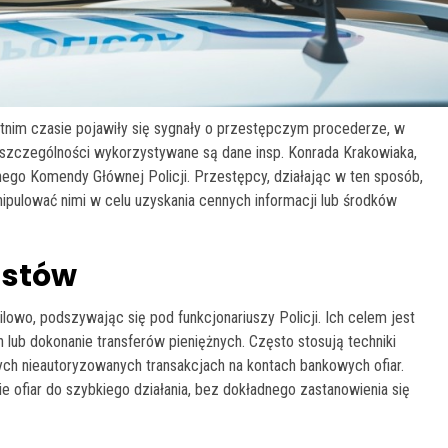
tnim czasie pojawiły się sygnały o przestępczym procederze, w
 szczególności wykorzystywane są dane insp. Konrada Krakowiaka,
nego Komendy Głównej Policji. Przestępcy, działając w ten sposób,
nipulować nimi w celu uzyskania cennych informacji lub środków
ustów
ilowo, podszywając się pod funkcjonariuszy Policji. Ich celem jest
ub dokonanie transferów pieniężnych. Często stosują techniki
ych nieautoryzowanych transakcjach na kontach bankowych ofiar.
nie ofiar do szybkiego działania, bez dokładnego zastanowienia się