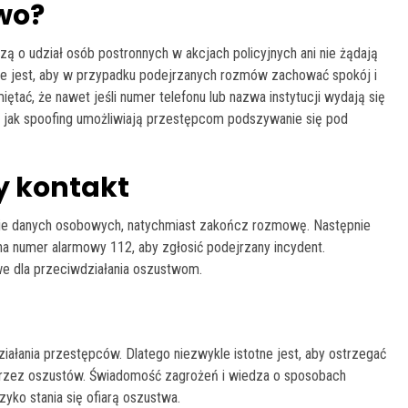
wo?
zą o udział osób postronnych w akcjach policyjnych ani nie żądają
e jest, aby w przypadku podejrzanych rozmów zachować spokój i
ętać, że nawet jeśli numer telefonu lub nazwa instytucji wydają się
e jak spoofing umożliwiają przestępcom podszywanie się pod
y kontakt
zanie danych osobowych, natychmiast zakończ rozmowę. Następnie
 na numer alarmowy 112, aby zgłosić podejrzany incydent.
owe dla przeciwdziałania oszustwom.
iałania przestępców. Dlatego niezwykle istotne jest, aby ostrzegać
 przez oszustów. Świadomość zagrożeń i wiedza o sposobach
yko stania się ofiarą oszustwa.