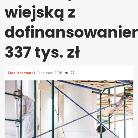
wiejską z
dofinansowani
337 tys. zł
Karol Kaczmarek
3 czerwca 2026
177