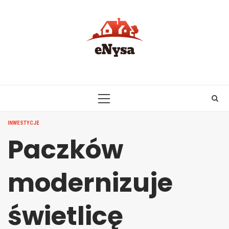
Skip
to
content
PRIMARY
MENU
INWESTYCJE
Paczków
modernizuje
świetlicę