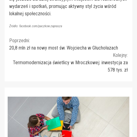
wydarzeń i spotkań, promując aktywny styl życia wśród
lokalnej społeczności.
Źródło: facebook.com/paczkow.zaprasza
Continue
Poprzedni:
20,8 mln zł na nowy most św. Wojciecha w Głuchołazach
Reading
Kolejny:
Termomodernizacja świetlicy w Mroczkowej: inwestycja za
578 tys. zł