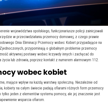
erenie województwa opolskiego, funkcjonariusze policji zainicjowali
narzędzie w przeciwdziałaniu przemocy domowej, z czego prawie
odowego Dnia Eliminacji Przemocy wobec Kobiet przypadające na
w Zjednoczonych, przypominają o globalnym problemie przemocy
czność aktywnej postawy wobec krzywdy innych i zachęcać do
a życia lub zdrowia, poprzez kontakt z numerem alarmowym 112.
mocy wobec kobiet
e, mające wpływ na każdą warstwę społeczną. Niezależnie od
a, kobiety na całym świecie padają ofiarami różnych form przemocy
to tylko jeden z elementów systemu pomocy, ale jej znaczenie jest
zapewnienie wsparcia ofiarom.