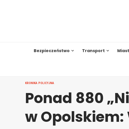
Skip
to
content
Bezpieczeństwo
Transport
Mias
KRONIKA POLICYJNA
Ponad 880 „Ni
w Opolskiem: