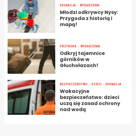
EDUKACJA
WYDARZENIA
Młodzi odkrywcy Nysy:
Przygoda z historią i
mapą!
PRZYRODA
WYDARZENIA
Odkryj tajemnice
górników w
Głuchołazach!
BEZPIECZEŃSTWO
DZIECI
EDUKACJA
Wakacyjne
bezpieczeństwo: dzieci
uczą się zasad ochrony
nad wodą