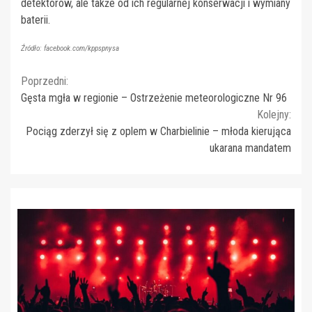
detektorów, ale także od ich regularnej konserwacji i wymiany
baterii.
Źródło: facebook.com/kppspnysa
Continue
Poprzedni:
Gęsta mgła w regionie – Ostrzeżenie meteorologiczne Nr 96
Reading
Kolejny:
Pociąg zderzył się z oplem w Charbielinie – młoda kierująca
ukarana mandatem