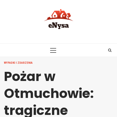
Skip
to
content
PRIMARY
MENU
WYPADKI I ZDARZENIA
Pożar w
Otmuchowie:
tragiczne