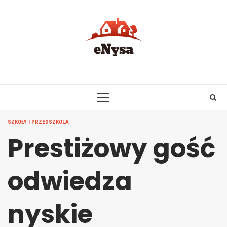
Skip
to
content
PRIMARY
MENU
SZKOŁY I PRZEDSZKOLA
Prestiżowy gość
odwiedza
nyskie