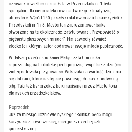
człowiek o wielkim sercu. Sala w Przedszkolu nr 1 była
specjalnie dla niego udekorowana, tworząc klimatyczną
atmosferę. Wśród 150 przedszkolaków oraz ich nauczycieli z
Przedszkoli nr 1 i 8, Masterton zaprezentował bajkę
stworzoną na tę okoliczność, zatytułowaną „Przypowieść o
piętnastu pluszowych misiach”. Nie zawiodły również
słodkości, którymi autor obdarował swoje młode publiczność.
W dalszej części spotkania Małgorzata Łomnicka,
reprezentująca bibliotekę pedagogiczną, wspólnie z dziećmi
zinterpretowała przypowieść. Wskazała na wartość dzielenia
się dobrami, które następnie powracają do nas z podwójną
siłą. Taki też był przekaz bajki napisanej przez Mastertona
dla nyskich przedszkolaków.
Continue
Poprzedni:
Już za miesiąc uczniowie nyskiego "Rolnika" będą mogli
Reading
korzystać z nowoczesnej, energooszczędnej sali
gimnastycznej