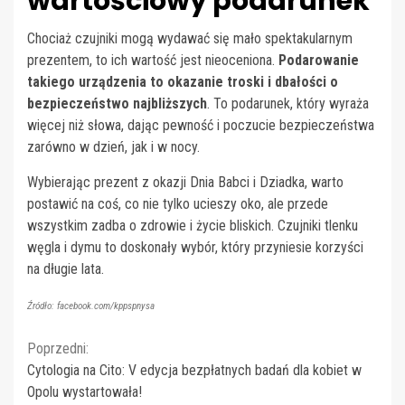
wartościowy podarunek
Chociaż czujniki mogą wydawać się mało spektakularnym
prezentem, to ich wartość jest nieoceniona.
Podarowanie
takiego urządzenia to okazanie troski i dbałości o
bezpieczeństwo najbliższych
. To podarunek, który wyraża
więcej niż słowa, dając pewność i poczucie bezpieczeństwa
zarówno w dzień, jak i w nocy.
Wybierając prezent z okazji Dnia Babci i Dziadka, warto
postawić na coś, co nie tylko ucieszy oko, ale przede
wszystkim zadba o zdrowie i życie bliskich. Czujniki tlenku
węgla i dymu to doskonały wybór, który przyniesie korzyści
na długie lata.
Źródło: facebook.com/kppspnysa
Continue
Poprzedni:
Cytologia na Cito: V edycja bezpłatnych badań dla kobiet w
Reading
Opolu wystartowała!