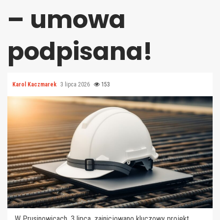
– umowa
podpisana!
Karol Kaczmarek
3 lipca 2026
153
W Prusinowicach, 3 lipca, zainicjowano kluczowy projekt