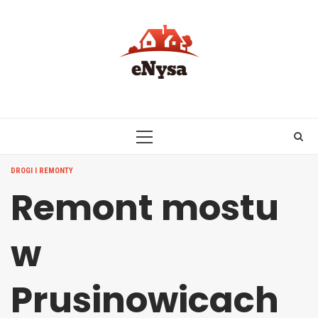
Skip
to
content
PRIMARY
MENU
DROGI I REMONTY
Remont mostu
w
Prusinowicach