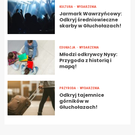
KULTURA
WYDARZENIA
Jarmark Wawrzyńcowy:
Odkryj średniowieczne
skarby w Głuchołazach!
EDUKACJA
WYDARZENIA
Młodzi odkrywcy Nysy:
Przygoda z historią i
mapą!
PRZYRODA
WYDARZENIA
Odkryj tajemnice
górników w
Głuchołazach!