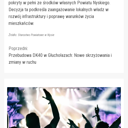
pokryty w pełni ze środków własnych Powiatu Nyskiego.
Decyzja ta podkreśla zaangażowanie lokalnych władz w
rozwój infrastruktury i poprawę warunków życia
mieszkańców.
Źródło: Starostwo Powiatowe w Nysie
Continue
Poprzedni:
Przebudowa DK40 w Głuchołazach: Nowe skrzyżowania i
Reading
zmiany w ruchu