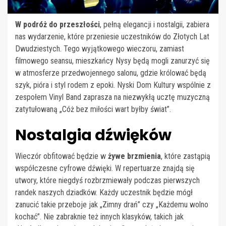
W podróż do przeszłości
, pełną elegancji i nostalgii, zabiera
nas wydarzenie, które przeniesie uczestników do Złotych Lat
Dwudziestych. Tego wyjątkowego wieczoru, zamiast
filmowego seansu, mieszkańcy Nysy będą mogli zanurzyć się
w atmosferze przedwojennego salonu, gdzie królować będą
szyk, pióra i styl rodem z epoki. Nyski Dom Kultury wspólnie z
zespołem Vinyl Band zaprasza na niezwykłą ucztę muzyczną
zatytułowaną „Cóż bez miłości wart byłby świat”.
Nostalgia dźwięków
Wieczór obfitować będzie w
żywe brzmienia
, które zastąpią
współczesne cyfrowe dźwięki. W repertuarze znajdą się
utwory, które niegdyś rozbrzmiewały podczas pierwszych
randek naszych dziadków. Każdy uczestnik będzie mógł
zanucić takie przeboje jak „Zimny drań” czy „Każdemu wolno
kochać”. Nie zabraknie też innych klasyków, takich jak