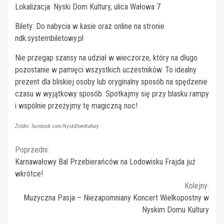
Lokalizacja: Nyski Dom Kultury, ulica Wałowa 7
Bilety: Do nabycia w kasie oraz online na stronie
ndk.systembiletowy.pl
Nie przegap szansy na udział w wieczorze, który na długo
pozostanie w pamięci wszystkich uczestników. To idealny
prezent dla bliskiej osoby lub oryginalny sposób na spędzenie
czasu w wyjątkowy sposób. Spotkajmy się przy blasku rampy
i wspólnie przeżyjmy tę magiczną noc!
Źródło: facebook.com/NyskiDomKultury
Continue
Poprzedni:
Karnawałowy Bal Przebierańców na Lodowisku Frajda już
Reading
wkrótce!
Kolejny:
Muzyczna Pasja – Niezapomniany Koncert Wielkopostny w
Nyskim Domu Kultury