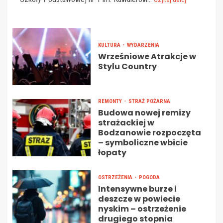
KULTURA
WYDARZENIA
Wrześniowe Atrakcje w
Stylu Country
REMONTY
STRAŻ POŻARNA
Budowa nowej remizy
strażackiej w
Bodzanowie rozpoczęta
– symboliczne wbicie
łopaty
OSTRZEŻENIA
POGODA
Intensywne burze i
deszcze w powiecie
nyskim – ostrzeżenie
drugiego stopnia