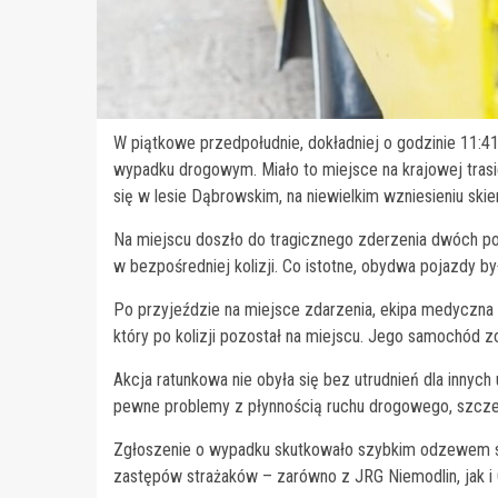
W piątkowe przedpołudnie, dokładniej o godzinie 11:4
wypadku drogowym. Miało to miejsce na krajowej tras
się w lesie Dąbrowskim, na niewielkim wzniesieniu sk
Na miejscu doszło do tragicznego zderzenia dwóch po
w bezpośredniej kolizji. Co istotne, obydwa pojazdy b
Po przyjeździe na miejsce zdarzenia, ekipa medyczna 
który po kolizji pozostał na miejscu. Jego samochód 
Akcja ratunkowa nie obyła się bez utrudnień dla innyc
pewne problemy z płynnością ruchu drogowego, szczegól
Zgłoszenie o wypadku skutkowało szybkim odzewem słu
zastępów strażaków – zarówno z JRG Niemodlin, jak i