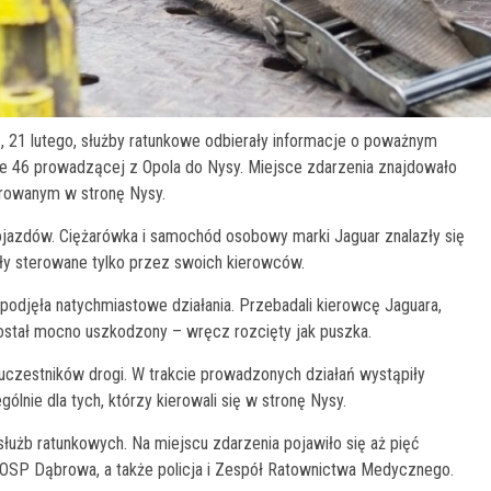
1, 21 lutego, służby ratunkowe odbierały informacje o poważnym
ie 46 prowadzącej z Opola do Nysy. Miejsce zdarzenia znajdowało
ierowanym w stronę Nysy.
jazdów. Ciężarówka i samochód osobowy marki Jaguar znalazły się
yły sterowane tylko przez swoich kierowców.
podjęła natychmiastowe działania. Przebadali kierowcę Jaguara,
został mocno uszkodzony – wręcz rozcięty jak puszka.
h uczestników drogi. W trakcie prowadzonych działań wystąpiły
nie dla tych, którzy kierowali się w stronę Nysy.
żb ratunkowych. Na miejscu zdarzenia pojawiło się aż pięć
 OSP Dąbrowa, a także policja i Zespół Ratownictwa Medycznego.