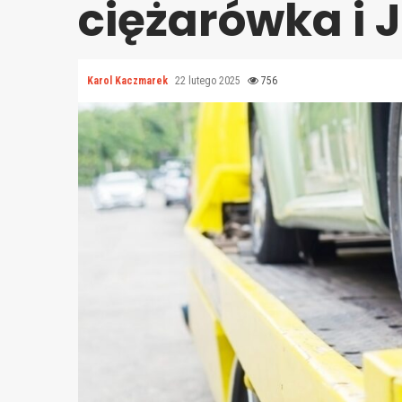
ciężarówka i J
Karol Kaczmarek
22 lutego 2025
756