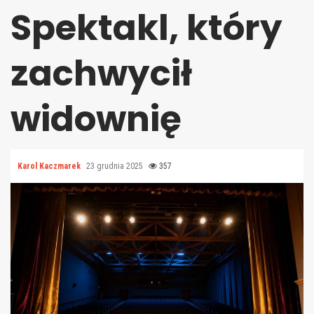
Spektakl, który
zachwycił
widownię
Karol Kaczmarek
23 grudnia 2025
357