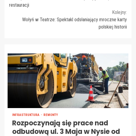
Reading
restauracji
Kolejny:
Wołyń w Teatrze: Spektakl odsłaniający mroczne karty
polskiej historii
INFRASTRUKTURA
REMONTY
Rozpoczynają się prace nad
odbudową ul. 3 Maja w Nysie od