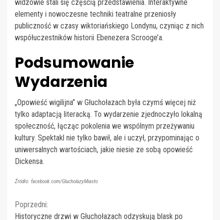
widzowie stali się częścią przedstawienia. Interaktywne
elementy i nowoczesne techniki teatralne przeniosły
publiczność w czasy wiktoriańskiego Londynu, czyniąc z nich
współuczestników historii Ebenezera Scrooge’a.
Podsumowanie
Wydarzenia
„Opowieść wigilijna” w Głuchołazach była czymś więcej niż
tylko adaptacją literacką. To wydarzenie zjednoczyło lokalną
społeczność, łącząc pokolenia we wspólnym przeżywaniu
kultury. Spektakl nie tylko bawił, ale i uczył, przypominając o
uniwersalnych wartościach, jakie niesie ze sobą opowieść
Dickensa.
Źródło: facebook.com/GlucholazyMiasto
Continue
Poprzedni:
Historyczne drzwi w Głuchołazach odzyskują blask po