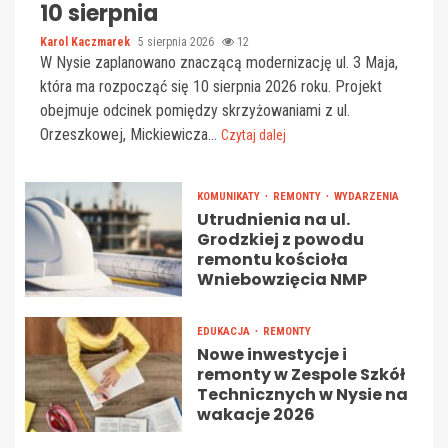
10 sierpnia
Karol Kaczmarek
5 sierpnia 2026
12
W Nysie zaplanowano znaczącą modernizację ul. 3 Maja,
która ma rozpocząć się 10 sierpnia 2026 roku. Projekt
obejmuje odcinek pomiędzy skrzyżowaniami z ul.
Orzeszkowej, Mickiewicza...
Czytaj dalej
KOMUNIKATY
REMONTY
WYDARZENIA
Utrudnienia na ul.
Grodzkiej z powodu
remontu kościoła
Wniebowzięcia NMP
EDUKACJA
REMONTY
Nowe inwestycje i
remonty w Zespole Szkół
Technicznych w Nysie na
wakacje 2026