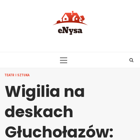
Skip
to
content
PRIMARY
MENU
TEATR I SZTUKA
Wigilia na
deskach
Głuchołazów: