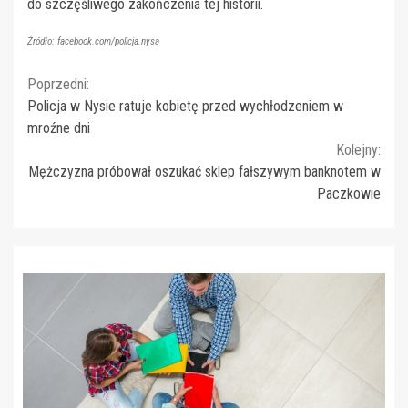
do szczęśliwego zakończenia tej historii.
Źródło: facebook.com/policja.nysa
Continue
Poprzedni:
Policja w Nysie ratuje kobietę przed wychłodzeniem w
Reading
mroźne dni
Kolejny:
Mężczyzna próbował oszukać sklep fałszywym banknotem w
Paczkowie