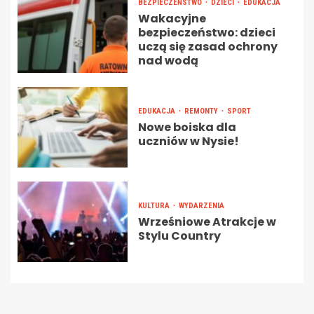
BEZPIECZEŃSTWO
DZIECI
EDUKACJA
Wakacyjne
bezpieczeństwo: dzieci
uczą się zasad ochrony
nad wodą
EDUKACJA
REMONTY
SPORT
Nowe boiska dla
uczniów w Nysie!
KULTURA
WYDARZENIA
Wrześniowe Atrakcje w
Stylu Country