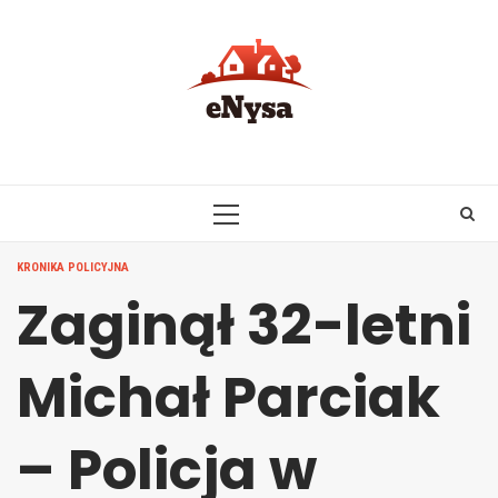
Skip
to
content
PRIMARY
MENU
KRONIKA POLICYJNA
Zaginął 32-letni
Michał Parciak
– Policja w