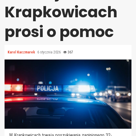
Krapkowicach
prosi o pomoc
Karol Kaczmarek
6 stycznia 2026
367
W Krapkowicach trwają poszukiwania zaginionego 32-