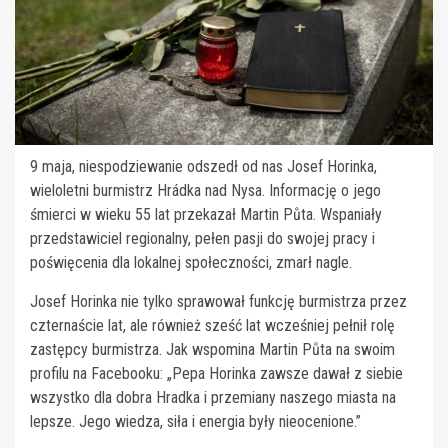
9 maja, niespodziewanie odszedł od nas Josef Horinka,
wieloletni burmistrz Hrádka nad Nysa. Informację o jego
śmierci w wieku 55 lat przekazał Martin Půta. Wspaniały
przedstawiciel regionalny, pełen pasji do swojej pracy i
poświęcenia dla lokalnej społeczności, zmarł nagle.
Josef Horinka nie tylko sprawował funkcję burmistrza przez
czternaście lat, ale również sześć lat wcześniej pełnił rolę
zastępcy burmistrza. Jak wspomina Martin Půta na swoim
profilu na Facebooku: „Pepa Horinka zawsze dawał z siebie
wszystko dla dobra Hradka i przemiany naszego miasta na
lepsze. Jego wiedza, siła i energia były nieocenione.”