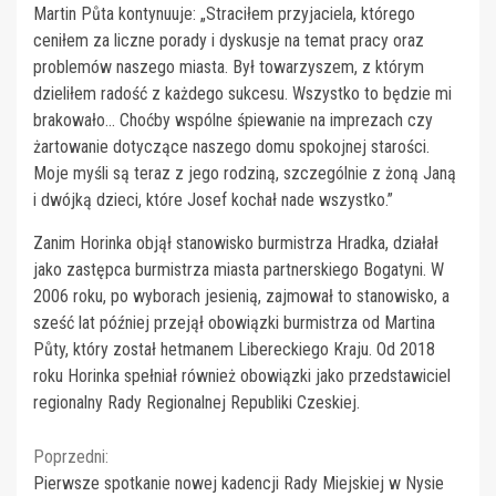
Martin Půta kontynuuje: „Straciłem przyjaciela, którego
ceniłem za liczne porady i dyskusje na temat pracy oraz
problemów naszego miasta. Był towarzyszem, z którym
dzieliłem radość z każdego sukcesu. Wszystko to będzie mi
brakowało… Choćby wspólne śpiewanie na imprezach czy
żartowanie dotyczące naszego domu spokojnej starości.
Moje myśli są teraz z jego rodziną, szczególnie z żoną Janą
i dwójką dzieci, które Josef kochał nade wszystko.”
Zanim Horinka objął stanowisko burmistrza Hradka, działał
jako zastępca burmistrza miasta partnerskiego Bogatyni. W
2006 roku, po wyborach jesienią, zajmował to stanowisko, a
sześć lat później przejął obowiązki burmistrza od Martina
Půty, który został hetmanem Libereckiego Kraju. Od 2018
roku Horinka spełniał również obowiązki jako przedstawiciel
regionalny Rady Regionalnej Republiki Czeskiej.
Continue
Poprzedni:
Pierwsze spotkanie nowej kadencji Rady Miejskiej w Nysie