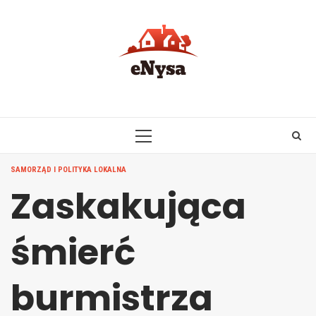
Skip
to
content
PRIMARY
MENU
SAMORZĄD I POLITYKA LOKALNA
Zaskakująca
śmierć
burmistrza