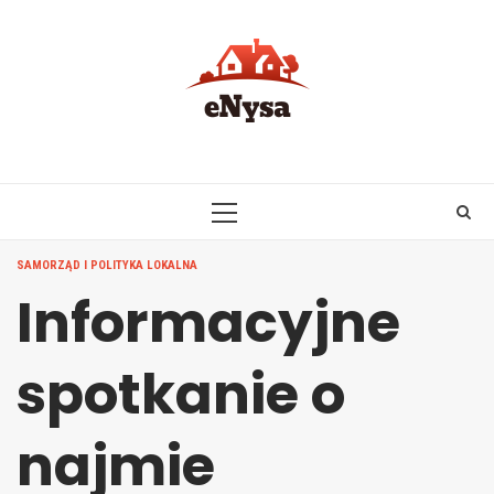
Skip
to
content
PRIMARY
MENU
SAMORZĄD I POLITYKA LOKALNA
Informacyjne
spotkanie o
najmie