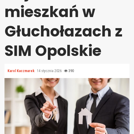
mieszkań w
Głuchołazach z
SIM Opolskie
Karol Kaczmarek
14 stycznia 2026
390