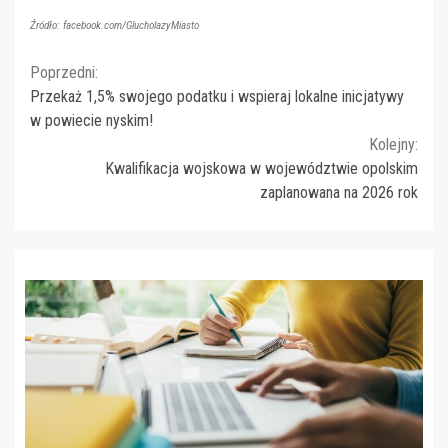
Źródło: facebook.com/GlucholazyMiasto
Continue
Poprzedni:
Przekaż 1,5% swojego podatku i wspieraj lokalne inicjatywy
Reading
w powiecie nyskim!
Kolejny:
Kwalifikacja wojskowa w województwie opolskim
zaplanowana na 2026 rok